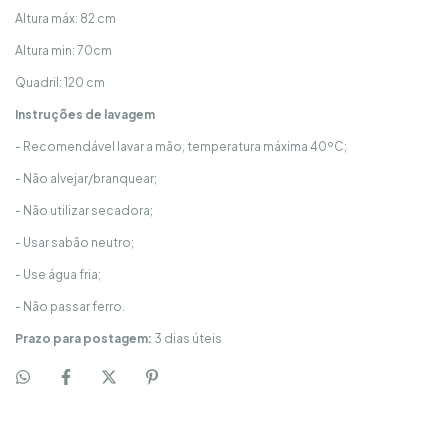
Altura máx: 82 cm
Altura min: 70cm
Quadril: 120 cm
Instruções de lavagem
- Recomendável lavar a mão, temperatura máxima 40ºC;
- Não alvejar/branquear;
- Não utilizar secadora;
- Usar sabão neutro;
- Use água fria;
- Não passar ferro.
Prazo para postagem:
3 dias úteis