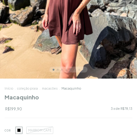
Início
.
coleção praia
.
macacões
.
Macaquinho
Macaquinho
R$199,90
3
x de
R$78,13
MARROM CAFÉ
COR