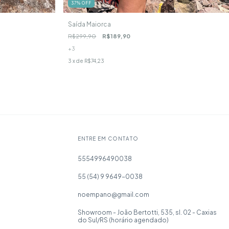
37
%
OFF
Saída Maiorca
R$299,90
R$189,90
+3
3
x de
R$74,23
ENTRE EM CONTATO
5554996490038
55 (54) 9 9649-0038
noempano@gmail.com
Showroom - João Bertotti, 535, sl. 02 - Caxias
do Sul/RS (horário agendado)