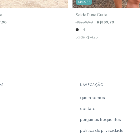
34
%
OFF
ga
Saída Duna Curta
9,90
R$289,90
R$189,90
+4
3
x de
R$74,23
OS
NAVEGAÇÃO
quem somos
contato
perguntas frequentes
a
política de privacidade