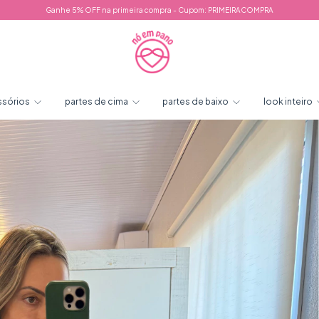
Ganhe 5% OFF na primeira compra - Cupom: PRIMEIRACOMPRA
ssórios
partes de cima
partes de baixo
look inteiro