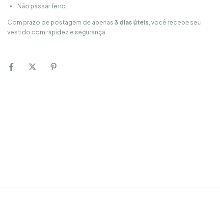
Não passar ferro.
Com prazo de postagem de apenas
3 dias úteis
, você recebe seu
vestido com rapidez e segurança.