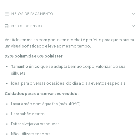
MEIOS DE PAGAMENTO
MEIOS DE ENVIO
Vestido em malha com ponto em crochet é perfeito para quem busca
um visual sofisticado e leve ao mesmo tempo.
92% poliamida e 8% poliéster
Tamanho único
que se adapta bem ao corpo, valorizando sua
silhueta.
Ideal para diversas ocasiões, do dia a dia a eventos especiais.
Cuidados para conservar seu vestido:
Lavar à mão com água fria (máx. 40ºC).
Usar sabão neutro.
Evitar alvejar ou branquear.
Não utilizar secadora.