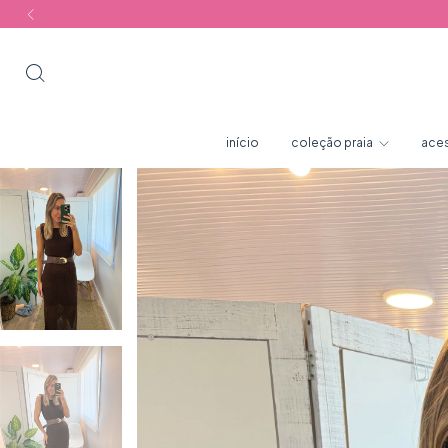
início
coleção praia
ace