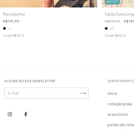
41
%
OFF
Macaquinho
Saída Duna Lon
R$199,90
R$319,90
R$18
+1
+4
3
x de
R$78,13
3
x de
R$74,23
ASSINE NOSSA NEWSLETTER
DEPARTAMENT
início
coleção praia
acessórios
partes de cim