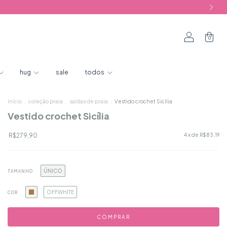
0
hug
sale
todos
Início
.
coleção praia
.
saídas de praia
.
Vestido crochet Sicília
Vestido crochet Sicília
R$279,90
4
x de
R$83,19
ÚNICO
TAMANHO
OFFWHITE
COR