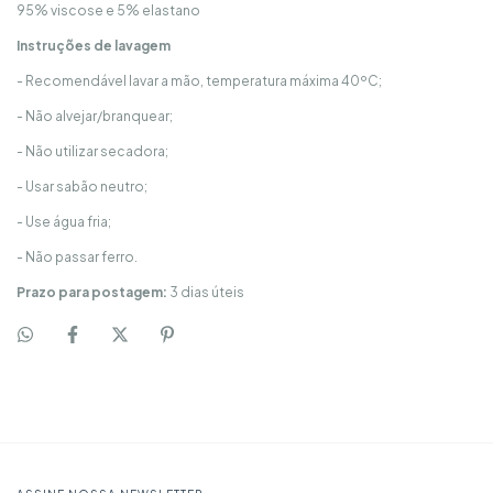
95% viscose e 5% elastano
Instruções de lavagem
- Recomendável lavar a mão, temperatura máxima 40ºC;
- Não alvejar/branquear;
- Não utilizar secadora;
- Usar sabão neutro;
- Use água fria;
- Não passar ferro.
Prazo para postagem:
3 dias úteis