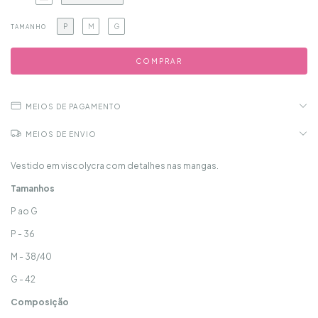
P
M
G
TAMANHO
MEIOS DE PAGAMENTO
MEIOS DE ENVIO
Vestido em viscolycra com detalhes nas mangas.
Tamanhos
P ao G
P - 36
M - 38/40
G - 42
Composição